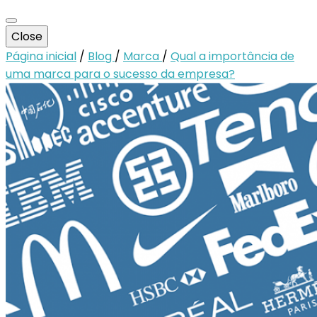
Close
Página inicial
/
Blog
/
Marca
/
Qual a importância de
uma marca para o sucesso da empresa?