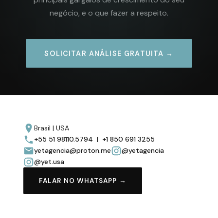
negócio, e o que fazer a respeito.
SOLICITAR ANÁLISE GRATUITA →
Brasil | USA
+55 51 98110.5794 | +1 850 691 3255
yetagencia@proton.me
@yetagencia
@yet.usa
FALAR NO WHATSAPP →