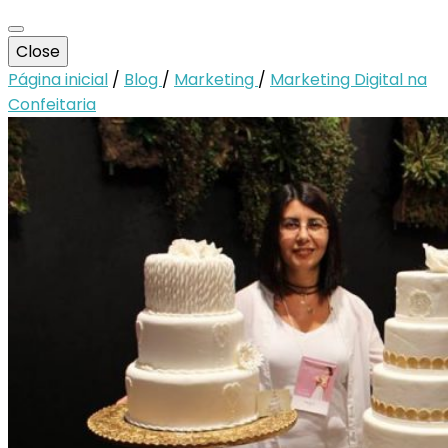
Close
Página inicial
/
Blog
/
Marketing
/
Marketing Digital na
Confeitaria