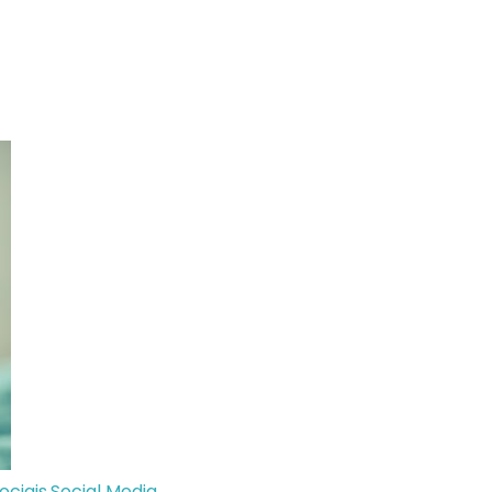
ociais
,
Social Media