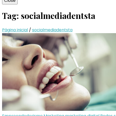
Close
Tag:
socialmediadentsta
Página inicial
/
socialmediadentsta
Empreendedorismo
,
Marketing
,
marketing digital
,
Redes s