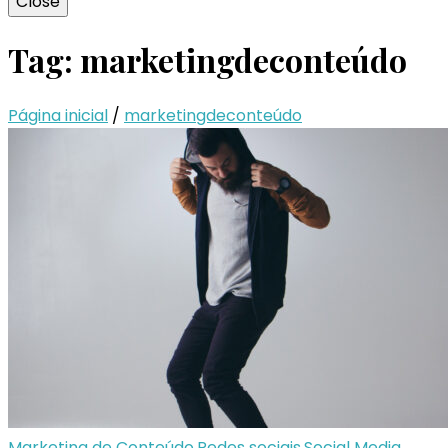
Close
Tag:
marketingdeconteúdo
Página inicial
/
marketingdeconteúdo
Marketing de Conteúdo
,
Redes sociais
,
Social Media