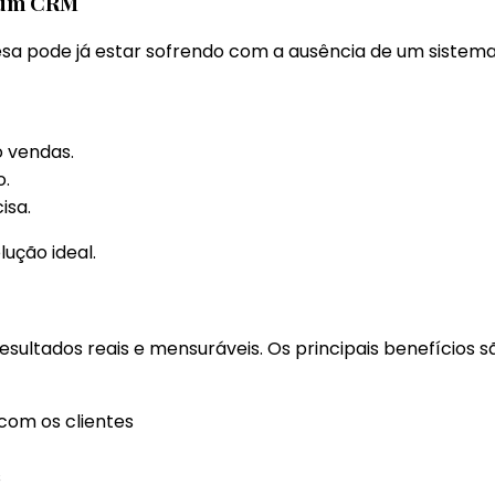
e um CRM
a pode já estar sofrendo com a ausência de um sistema d
o vendas.
o.
isa.
lução ideal.
ados reais e mensuráveis. Os principais benefícios sã
com os clientes
s