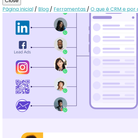
Close
Página inicial
/
Blog
/
Ferramentas
/
O que é CRM e por