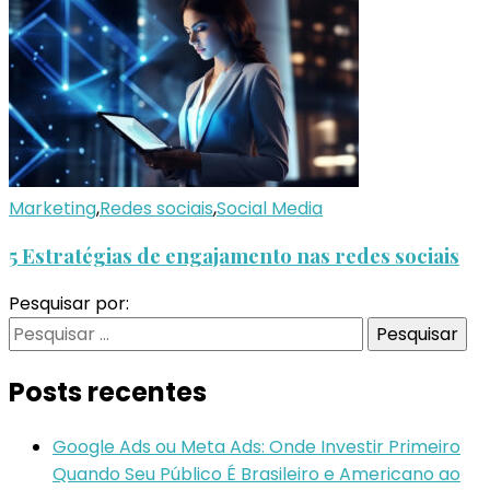
Marketing
,
Redes sociais
,
Social Media
5 Estratégias de engajamento nas redes sociais
Pesquisar por:
Posts recentes
Google Ads ou Meta Ads: Onde Investir Primeiro
Quando Seu Público É Brasileiro e Americano ao