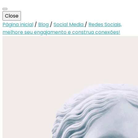
Close
Página inicial
/
Blog
/
Social Media
/
Redes Sociais,
melhore seu engajamento e construa conexões!