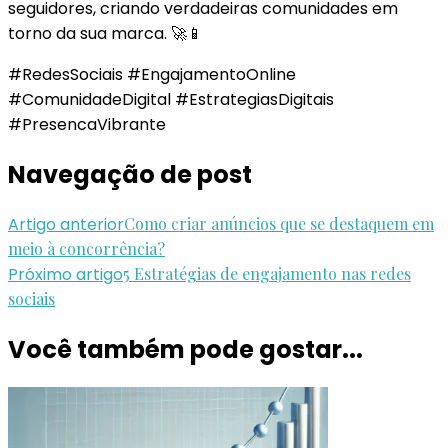
seguidores, criando verdadeiras comunidades em
torno da sua marca. 🚀📱
#RedesSociais #EngajamentoOnline
#ComunidadeDigital #EstrategiasDigitais
#PresencaVibrante
Navegação de post
Artigo anterior
Como criar anúncios que se destaquem em
meio à concorrência?
Próximo artigo
5 Estratégias de engajamento nas redes
sociais
Você também pode gostar...