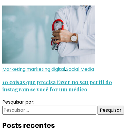
Marketing
,
marketing digital
,
Social Media
10 coisas que precisa fazer no seu perfil do
instagram se você for um médico
Pesquisar por:
Posts recentes