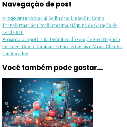
Navegação de post
Artigo anterior
Social Selling no LinkedIn: Como
Transformar Seu Perfil em uma Máquina de Geração de
Leads B2B
Próximo artigo
O Guia Definitivo do Google Meu Negócio
em 2026: Como Dominar as Buscas Locais e Atrair Clientes
Qualificados
Você também pode gostar...