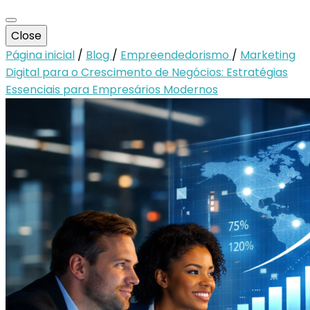
Close
Página inicial
/
Blog
/
Empreendedorismo
/
Marketing
Digital para o Crescimento de Negócios: Estratégias
Essenciais para Empresários Modernos