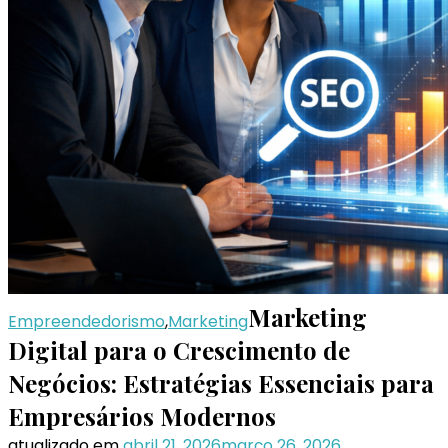
Marketing
Empreendedorismo
,
Marketing
Digital para o Crescimento de
Negócios: Estratégias Essenciais para
Empresários Modernos
atualizado em
abril 21, 2026
março 26, 2026