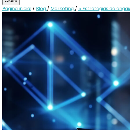
Close
Página inicial
/
Blog
/
Marketing
/
5 Estratégias de enga