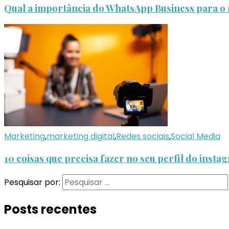
Qual a importância do WhatsApp Business para o 
Marketing
,
marketing digital
,
Redes sociais
,
Social Media
10 coisas que precisa fazer no seu perfil do inst
Pesquisar por:
Posts recentes