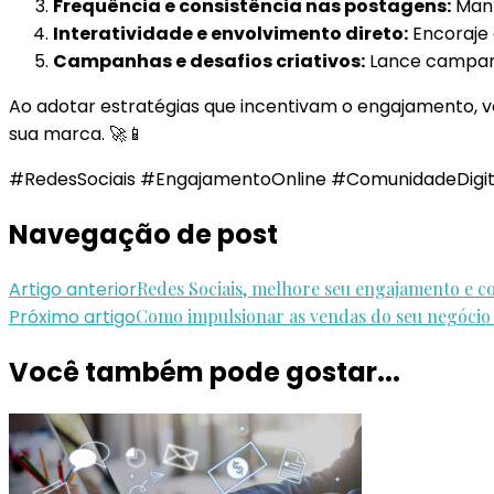
Frequência e consistência nas postagens:
Mant
Interatividade e envolvimento direto:
Encoraje 
Campanhas e desafios criativos:
Lance campanha
Ao adotar estratégias que incentivam o engajamento, v
sua marca. 🚀📱
#RedesSociais #EngajamentoOnline #ComunidadeDigita
Navegação de post
Artigo anterior
Redes Sociais, melhore seu engajamento e c
Próximo artigo
Como impulsionar as vendas do seu negócio 
Você também pode gostar...