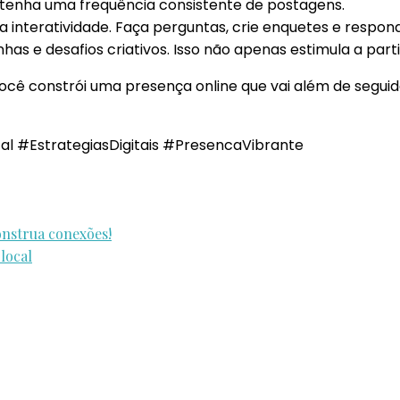
enha uma frequência consistente de postagens.
a interatividade. Faça perguntas, crie enquetes e respo
s e desafios criativos. Isso não apenas estimula a part
ocê constrói uma presença online que vai além de segui
l #EstrategiasDigitais #PresencaVibrante
onstrua conexões!
local