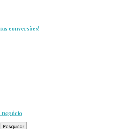
uas conversões!
 negócio