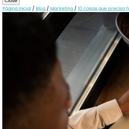
Close
Página inicial
/
Blog
/
Marketing
/
10 coisas que precisa 